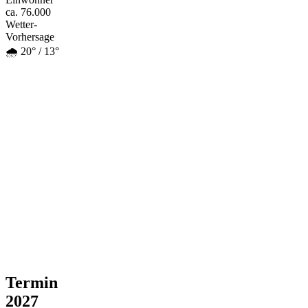
ca. 76.000
Wetter-
Vorhersage
🌧️ 20° / 13°
Termin
2027