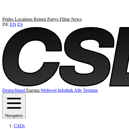
Prides
Locations
Reisen
Partys
Filme
News
DE
EN
ES
Deutschland
Europa
Weltweit
Infothek
Alle Termine
Navigation
CSDs