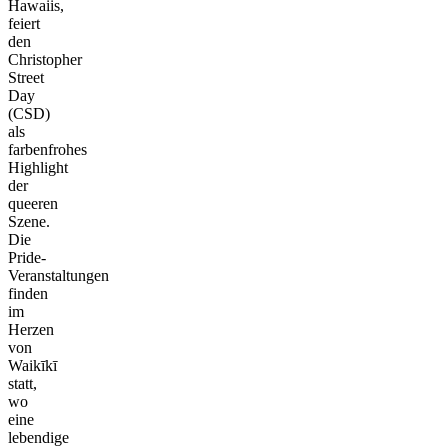
Hawaiis,
feiert
den
Christopher
Street
Day
(CSD)
als
farbenfrohes
Highlight
der
queeren
Szene.
Die
Pride-
Veranstaltungen
finden
im
Herzen
von
Waikīkī
statt,
wo
eine
lebendige