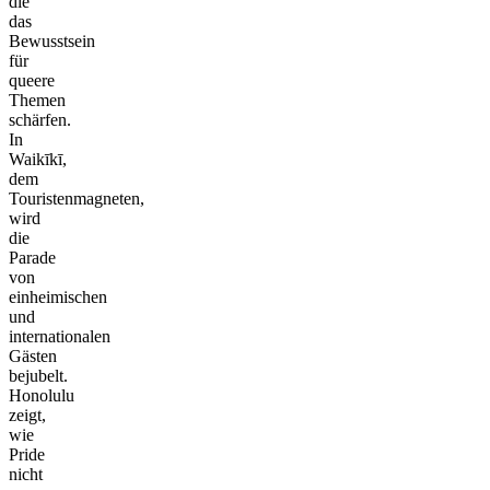
die
das
Bewusstsein
für
queere
Themen
schärfen.
In
Waikīkī,
dem
Touristenmagneten,
wird
die
Parade
von
einheimischen
und
internationalen
Gästen
bejubelt.
Honolulu
zeigt,
wie
Pride
nicht