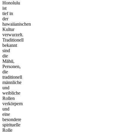
Honolulu
ist
tief in
der
hawaiianischen
Kultur
verwurzelt.
Traditionell
bekannt
sind
die
Māhū,
Personen,
die
traditionell
männliche
und
weibliche
Rollen
verkörpern
und
eine
besondere
spirituelle
Rolle