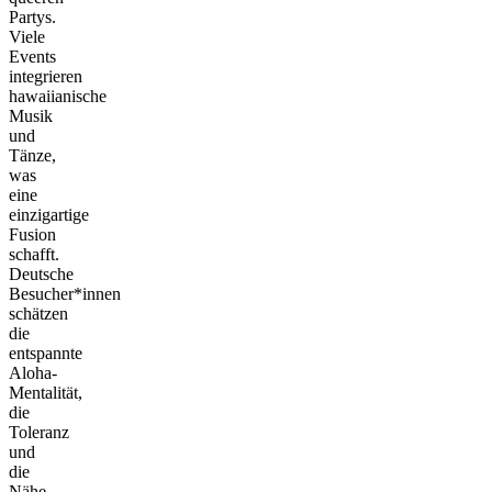
Partys.
Viele
Events
integrieren
hawaiianische
Musik
und
Tänze,
was
eine
einzigartige
Fusion
schafft.
Deutsche
Besucher*innen
schätzen
die
entspannte
Aloha-
Mentalität,
die
Toleranz
und
die
Nähe