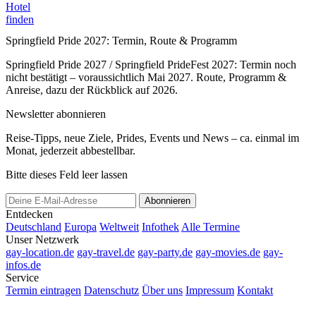
Hotel
finden
Springfield Pride 2027: Termin, Route & Programm
Springfield Pride 2027 / Springfield PrideFest 2027: Termin noch
nicht bestätigt – voraussichtlich Mai 2027. Route, Programm &
Anreise, dazu der Rückblick auf 2026.
Newsletter abonnieren
Reise-Tipps, neue Ziele, Prides, Events und News – ca. einmal im
Monat, jederzeit abbestellbar.
Bitte dieses Feld leer lassen
Abonnieren
Entdecken
Deutschland
Europa
Weltweit
Infothek
Alle Termine
Unser Netzwerk
gay-location.de
gay-travel.de
gay-party.de
gay-movies.de
gay-
infos.de
Service
Termin eintragen
Datenschutz
Über uns
Impressum
Kontakt