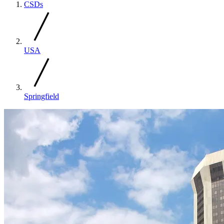
CSDs
USA
Springfield