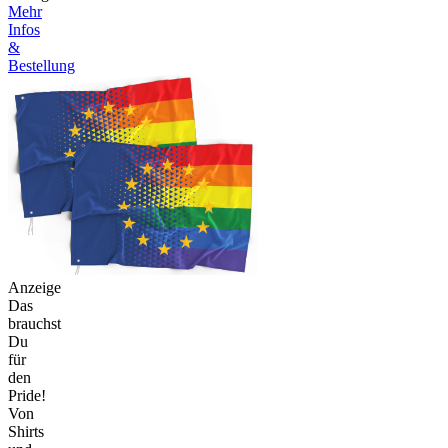
Mehr
Infos
&
Bestellung
Anzeige
Das
brauchst
Du
für
den
Pride!
Von
Shirts