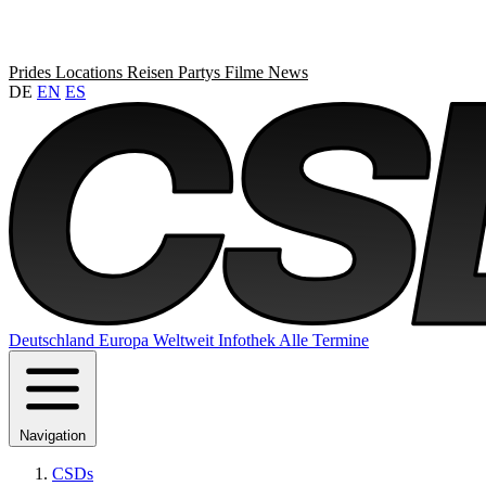
Prides
Locations
Reisen
Partys
Filme
News
DE
EN
ES
Deutschland
Europa
Weltweit
Infothek
Alle Termine
Navigation
CSDs