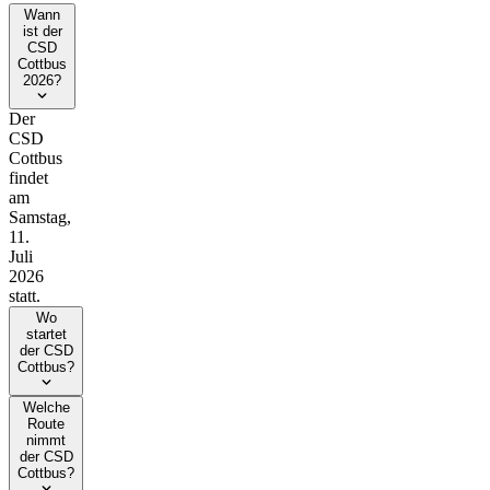
Wann
ist der
CSD
Cottbus
2026?
Der
CSD
Cottbus
findet
am
Samstag,
11.
Juli
2026
statt.
Wo
startet
der CSD
Cottbus?
Welche
Route
nimmt
der CSD
Cottbus?