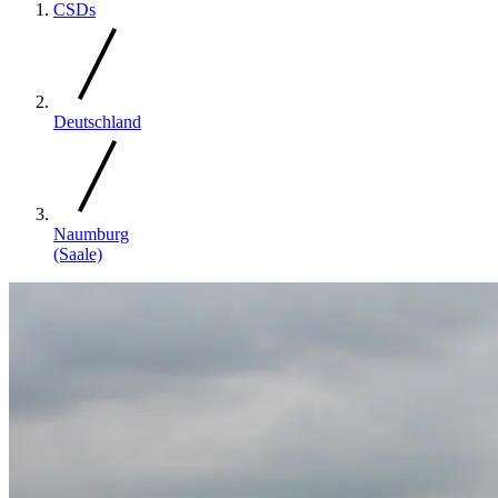
CSDs
Deutschland
Naumburg
(Saale)