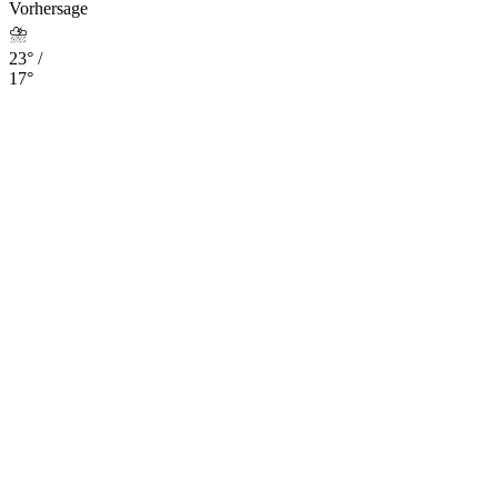
Vorhersage
⛈️
23° /
17°